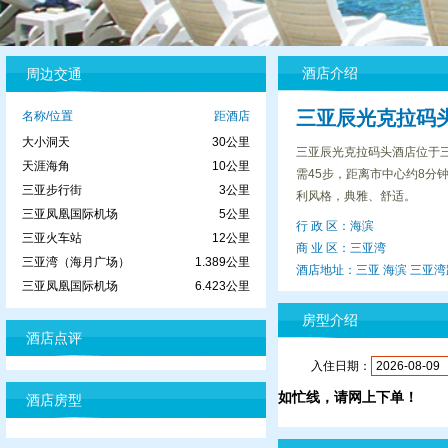
酒店介绍
周边交通
三亚辰光克拉码
名称/位置
距酒店
大小洞天
30公里
三亚辰光克拉码头酒店位于
天涯海角
10公里
需45步，距离市中心约8分
三亚步行街
3公里
利风格，典雅、舒适。
三亚凤凰国际机场
5公里
行 政 区：海滨
三亚火车站
12公里
商 业 区：三亚湾
三亚湾（海月广场）
1.389公里
酒店地址：三亚 海滨 三亚湾
三亚凤凰国际机场
6.423公里
房型介绍
酒店点评
入住日期：
如忙线，请网上下单！
酒店房型